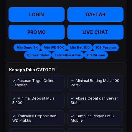
LOGIN
DAFTAR
PROMO
LIVE CHAT
Min Depo 5K
Min WD 50K
Min Bet 100
109 Pasaran
Server Stabil
Transaksi Aman
CS 24 Jam
Kenapa Pilih CVTOGEL
Pasaran Togel Online
Minimal Betting Mulai 100
Lengkap
Perak
Minimal Deposit Mulai
Akses Cepat dan Server
5.000
Stabil
Transaksi Deposit dan
Tampilan Ringan untuk
WD Praktis
Mobile