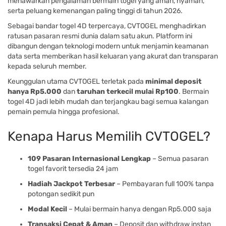
menawarkan pengalaman bermain togel yang aman, nyaman,
serta peluang kemenangan paling tinggi di tahun 2026.
Sebagai bandar togel 4D terpercaya, CVTOGEL menghadirkan
ratusan pasaran resmi dunia dalam satu akun. Platform ini
dibangun dengan teknologi modern untuk menjamin keamanan
data serta memberikan hasil keluaran yang akurat dan transparan
kepada seluruh member.
Keunggulan utama CVTOGEL terletak pada
minimal deposit
hanya Rp5.000
dan
taruhan terkecil mulai Rp100
. Bermain
togel 4D jadi lebih mudah dan terjangkau bagi semua kalangan
pemain pemula hingga profesional.
Kenapa Harus Memilih CVTOGEL?
109 Pasaran Internasional Lengkap
– Semua pasaran
togel favorit tersedia 24 jam
Hadiah Jackpot Terbesar
– Pembayaran full 100% tanpa
potongan sedikit pun
Modal Kecil
– Mulai bermain hanya dengan Rp5.000 saja
Transaksi Cepat & Aman
– Deposit dan withdraw instan