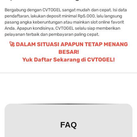
Bergabung dengan CVTOGEL sangat mudah dan cepat. Isi data
pendaftaran, lakukan deposit minimal Rp5.000, lalu langsung
pasang angka keberuntungan atau mainkan slot online favorit
Anda. Apapun kondisinya, CVTOGEL selalu siap memberikan
pelayanan terbaik dan pembayaran paling cepat.
🚀 DALAM SITUASI APAPUN TETAP MENANG
BESAR!
Yuk Daftar Sekarang di CVTOGEL!
FAQ