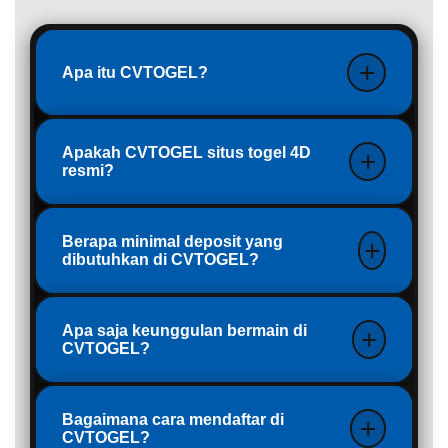
Apa itu CVTOGEL?
CVTOGEL adalah platform togel 4D
Apakah CVTOGEL situs togel 4D
terpercaya yang melayani pemain selama 24
resmi?
jam nonstop di segala kondisi, menawarkan
Ya, CVTOGEL adalah situs togel 4D resmi
hadiah jackpot besar dan payout full 100%
Berapa minimal deposit yang
dan terpercaya yang menyediakan ratusan
tanpa potongan.
dibutuhkan di CVTOGEL?
pasaran internasional dengan hasil keluaran
Minimal deposit di CVTOGEL hanya Rp5.000.
live yang akurat dan transparan.
Apa saja keunggulan bermain di
Sangat ramah untuk pemula yang ingin
CVTOGEL?
mencoba bermain togel 4D dengan modal
Keunggulan CVTOGEL antara lain pelayanan
kecil namun tetap bisa mengejar hadiah
Bagaimana cara mendaftar di
24 jam nonstop, hadiah paling besar, payout
besar.
CVTOGEL?