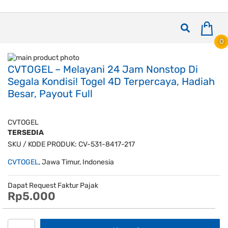
SKIP
TO
CARI
CONTENT
0
Skip
to
Skip
CVTOGEL – Melayani 24 Jam Nonstop Di
the
to
Segala Kondisi! Togel 4D Terpercaya, Hadiah
end
the
Besar, Payout Full
of
beginning
the
of
images
the
CVTOGEL
gallery
images
TERSEDIA
gallery
SKU / KODE PRODUK: CV-531-8417-217
CVTOGEL
, Jawa Timur, Indonesia
Dapat Request Faktur Pajak
Rp5.000