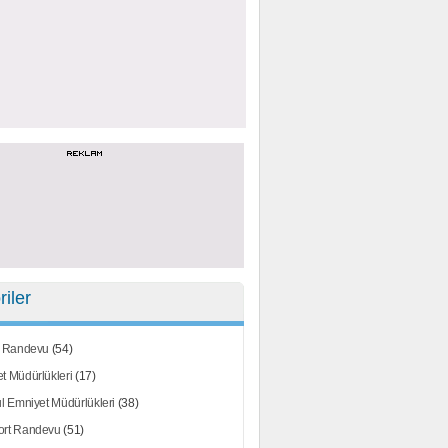
iler
t Randevu
(54)
t Müdürlükleri
(17)
ul Emniyet Müdürlükleri
(38)
ort Randevu
(51)