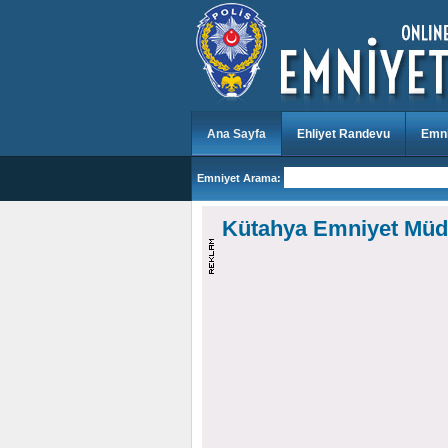
Ana Sayfa
Ehliyet Randevu
Emni
Emniyet Arama:
Kütahya Emniyet Müdü