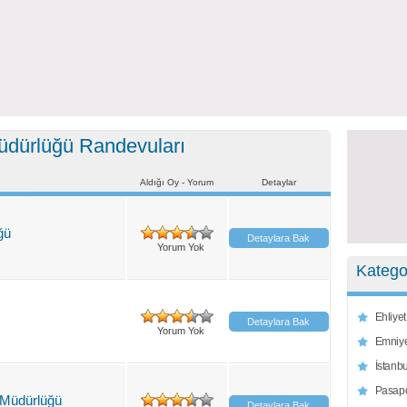
dürlüğü Randevuları
Aldığı Oy - Yorum
Detaylar
ğü
Detaylara Bak
Yorum Yok
Kategor
Ehliye
Detaylara Bak
Yorum Yok
Emniye
İstanb
Pasap
Müdürlüğü
Detaylara Bak