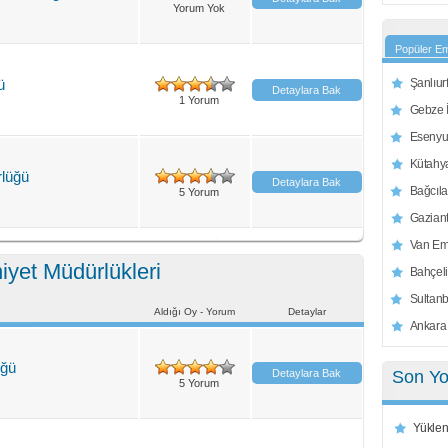
Yorum Yok
Popüler Em
ü
Şanlıur
Detaylara Bak
1 Yorum
Gebze 
Esenyur
Kütahy
lüğü
Detaylara Bak
Bağcıla
5 Yorum
Gazian
Van Em
yet Müdürlükleri
Bahçeli
Sultanb
Aldığı Oy - Yorum
Detaylar
Ankara
üğü
Detaylara Bak
Son Yo
5 Yorum
Yükleni