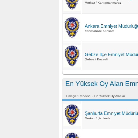
Merkez / Kahramanmaraş
Ankara Emniyet Müdürlüğ
Yenimahalle / Ankara
Gebze İlçe Emniyet Müdür
Gebze / Kocaeli
En Yüksek Oy Alan Emni
Emniyet Randevu - En Yüksek Oy Alanlar
Şanlıurfa Emniyet Müdürl
Merkez / Şanlıurfa