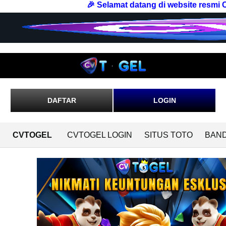
🎉 Selamat datang di website resmi CVTO
DAFTAR
LOGIN
CVTOGEL
CVTOGEL LOGIN
SITUS TOTO
BAND