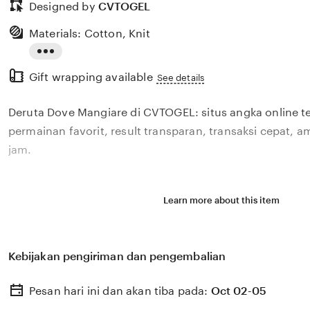
Designed by
CVTOGEL
Materials: Cotton, Knit
Read
Gift wrapping available
the
See details
full
Deruta Dove Mangiare di CVTOGEL: situs angka online te
description
permainan favorit, result transparan, transaksi cepat, 
jam.
Learn more about this item
Kebijakan pengiriman dan pengembalian
Pesan hari ini dan akan tiba pada:
Oct 02-05