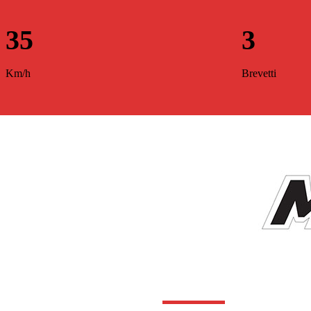
35
3
Km/h
Brevetti