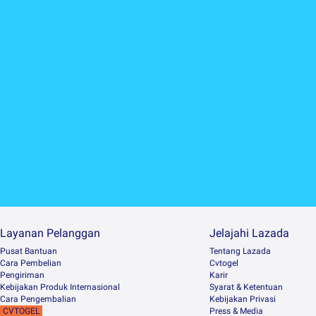
Layanan Pelanggan
Jelajahi Lazada
Pusat Bantuan
Tentang Lazada
Cara Pembelian
Cvtogel
Pengiriman
Karir
Kebijakan Produk Internasional
Syarat & Ketentuan
Cara Pengembalian
Kebijakan Privasi
CVTOGEL
Press & Media