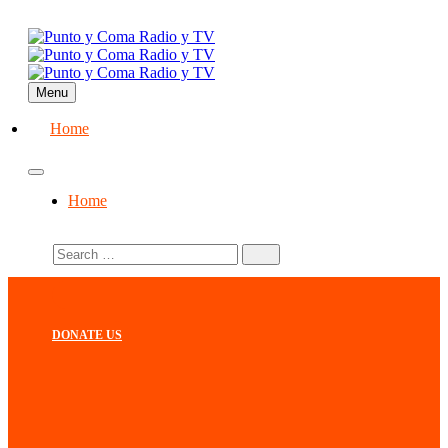
Menu
Home
Home
DONATE US