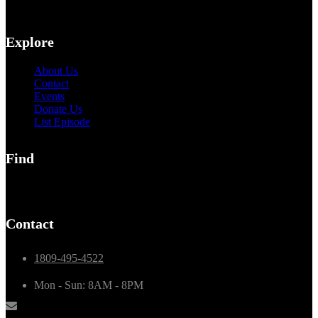
Explore
About Us
Contact
Events
Donate Us
List Episode
Find
C/30 de mayo 28, Barahona, RD
Contact
1809-495-4522
Mon - Sun: 8AM - 8PM