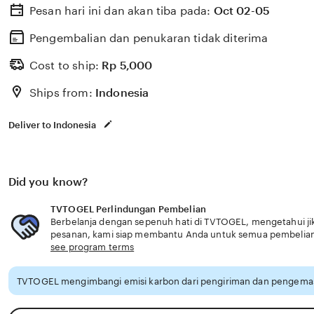
Pesan hari ini dan akan tiba pada:
Oct 02-05
Pengembalian dan penukaran tidak diterima
Cost to ship:
Rp
5,000
Ships from:
Indonesia
Deliver to Indonesia
Did you know?
TVTOGEL Perlindungan Pembelian
Berbelanja dengan sepenuh hati di TVTOGEL, mengetahui jik
pesanan, kami siap membantu Anda untuk semua pembelia
see program terms
TVTOGEL mengimbangi emisi karbon dari pengiriman dan pengemas